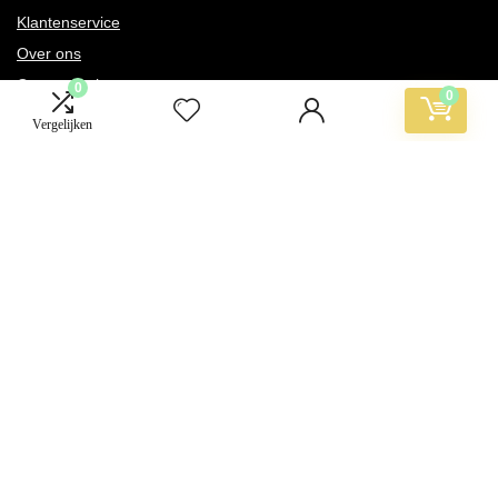
Klantenservice
Over ons
Onze webshops
0
0
Vacature
Vergelijken
Blogs
Privacybeleid
Adverteren
Contact
reiskoffer.be
Postadres: Lakenvelder 3 5507KV Veldhoven Nederland
KVK: 88360687
E-mail:
info@reiskoffer.be