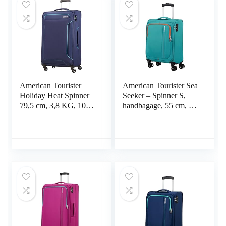
American Tourister
American Tourister Sea
Holiday Heat Spinner
Seeker – Spinner S,
79,5 cm, 3,8 KG, 108
handbagage, 55 cm, 36
L, Blauw (Navy)
L, groen (Aqua Green),
groen (Aqua Green)., S
(55 cm – 36 L),
handbagage