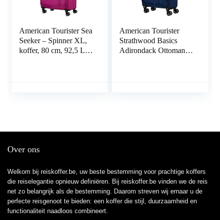
American Tourister Sea
American Tourister
Seeker – Spinner XL,
Strathwood Basics
koffer, 80 cm, 92,5 L,
Adirondack Ottoman,
roze (Deep Fuchsia),
blauw (Combat Navy),
roze (Deep Fuchsia),
Spinner S (55 cm – 36
XL (80 cm – 92.5 L),
L), handbagage
Koffer en trolleys
Over ons
Welkom bij reiskoffer.be, uw beste bestemming voor prachtige koffers
die reiselegantie opnieuw definiëren. Bij reiskoffer.be vinden we de reis
net zo belangrijk als de bestemming. Daarom streven wij ernaar u de
perfecte reisgenoot te bieden: een koffer die stijl, duurzaamheid en
functionaliteit naadloos combineert.