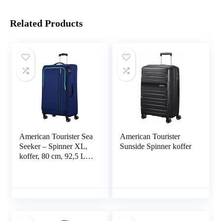
Related Products
American Tourister Sea
American Tourister
Seeker – Spinner XL,
Sunside Spinner koffer
koffer, 80 cm, 92,5 L,
blauw (Combat Navy),
blauw (Combat Navy).,
XL (80 cm – 92.5 L),
Koffer en trolleys