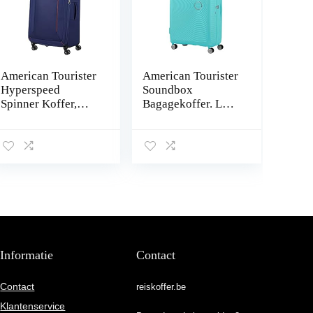
American Tourister
American Tourister
Hyperspeed
Soundbox
Spinner Koffer,
Bagagekoffer. L
blauw (Combat
(77 cm – 110 L)
Navy), Spinner L,
Spinner L
Informatie
Contact
Contact
reiskoffer.be
Klantenservice