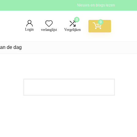
Nieuws en blogs lezen
0
0
Login
verlanglijst
Vergelijken
van de dag