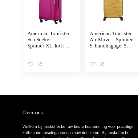
American Tourister
American Tourister
Sea Seeker –
Air Move – Spinner
Spinner XL, koffer,
S, handbagage, 55
80 cm, 92,5 L, roze
cm, 32,5 L, geel
(Deep Fuchsia),
(Sunset Yellow),
roze (Deep
Geel (Sunset
Fuchsia), XL (80
Yellow), S (55 cm –
cm – 92.5 L),
32.5 L),
Koffer en trolleys
handbagage
Over ons
Welkom bij reiskoffer.be, uw beste bestemming voor prachtige
koffers die reiselegantie opnieuw definiëren. Bij reiskoffer.be