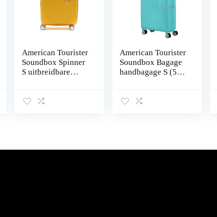
American Tourister
American Tourister
Soundbox Spinner
Soundbox Bagage
S uitbreidbare
handbagage S (55
handbagage, geel
cm – 41 L)
(Golden Yellow), S
(55 cm – 41 L),
Spinner S (55 cm –
41 L)