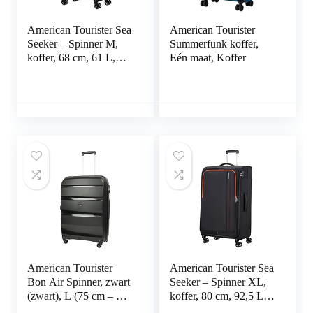
American Tourister Sea
American Tourister
Seeker – Spinner M,
Summerfunk koffer,
koffer, 68 cm, 61 L,
Eén maat, Koffer
groen (Aqua Green),
groen (Aqua Green).,
M (68 cm – 61 L),
Koffer en trolleys
American Tourister
American Tourister Sea
Bon Air Spinner, zwart
Seeker – Spinner XL,
(zwart), L (75 cm – 91
koffer, 80 cm, 92,5 L,
L), koffer
grijs (Charcoal Grey),