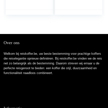
grijs (Charcoal Grey),
XL (80 cm – 92.5 L),
Koffer en trolleys
Over ons
Welkom bij reiskoffer.be, uw beste bestemming voor prachtige koffers
die reiselegantie opnieuw definiëren. Bij reiskoffer.be vinden we de reis
net zo belangrijk als de bestemming. Daarom streven wij ernaar u de
perfecte reisgenoot te bieden: een koffer die stijl, duurzaamheid en
functionaliteit naadloos combineert.