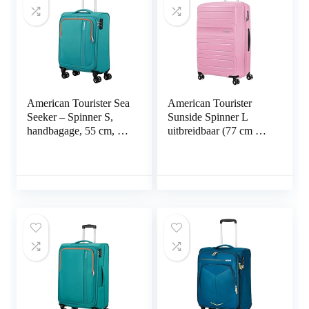
American Tourister Sea
American Tourister
Seeker – Spinner S,
Sunside Spinner L
handbagage, 55 cm, 36
uitbreidbaar (77 cm –
L, groen (Aqua Green),
118 L) Spinner L
groen (Aqua Green)., S
erweiterbar (77 cm –
(55 cm – 36 L),
106/118 L)
handbagage