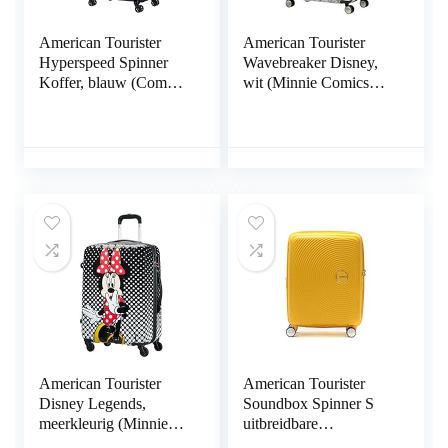
American Tourister
American Tourister
Hyperspeed Spinner
Wavebreaker Disney,
Koffer, blauw (Combat
wit (Minnie Comics
Navy), Spinner L,
White) (wit) –
Spinner L
85673/7484
American Tourister
American Tourister
Disney Legends,
Soundbox Spinner S
meerkleurig (Minnie
uitbreidbare
Mouse Polka Dot), M
handbagage, geel