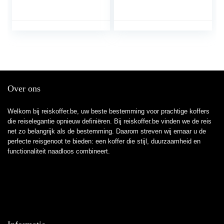
(65 cm – 62.5 L),
(Golden Yellow), S (55
Koffer
cm – 41 L), Spinner S
(55 cm – 41 L)
Over ons
Welkom bij reiskoffer.be, uw beste bestemming voor prachtige koffers
die reiselegantie opnieuw definiëren. Bij reiskoffer.be vinden we de reis
net zo belangrijk als de bestemming. Daarom streven wij ernaar u de
perfecte reisgenoot te bieden: een koffer die stijl, duurzaamheid en
functionaliteit naadloos combineert.