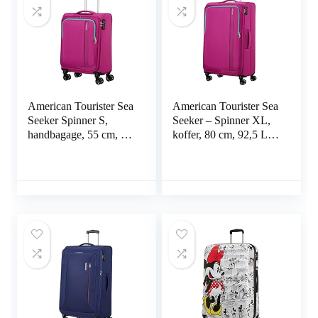
American Tourister Sea
American Tourister Sea
Seeker Spinner S,
Seeker – Spinner XL,
handbagage, 55 cm, 36
koffer, 80 cm, 92,5 L,
L, roze (Deep Fuchsia),
roze (Deep Fuchsia),
roze (Deep Fuchsia), S
roze (Deep Fuchsia),
(55 cm – 36 L),
XL (80 cm – 92.5 L),
handbagage
Koffer en trolleys