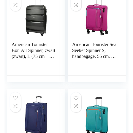
American Tourister
American Tourister Sea
Bon Air Spinner, zwart
Seeker Spinner S,
(zwart), L (75 cm – 91
handbagage, 55 cm, 36
L), koffer
L, roze (Deep Fuchsia),
roze (Deep Fuchsia), S
(55 cm – 36 L),
handbagage