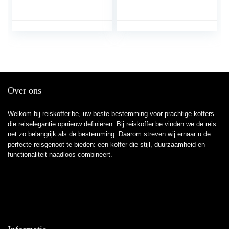
groen (Aqua Green).,
XL (80 cm – 92.5 L),
Koffer en trolleys
Over ons
Welkom bij reiskoffer.be, uw beste bestemming voor prachtige koffers
die reiselegantie opnieuw definiëren. Bij reiskoffer.be vinden we de reis
net zo belangrijk als de bestemming. Daarom streven wij ernaar u de
perfecte reisgenoot te bieden: een koffer die stijl, duurzaamheid en
functionaliteit naadloos combineert.