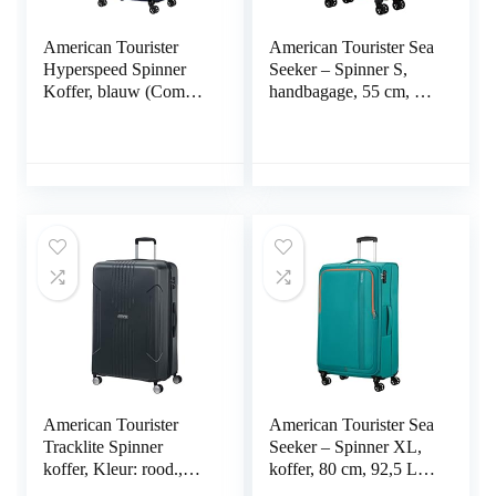
American Tourister
American Tourister Sea
Hyperspeed Spinner
Seeker – Spinner S,
Koffer, blauw (Combat
handbagage, 55 cm, 36
Navy), Spinner L,
L, groen (Aqua Green),
Spinner L
groen (Aqua Green)., S
(55 cm – 36 L),
handbagage
American Tourister
American Tourister Sea
Tracklite Spinner
Seeker – Spinner XL,
koffer, Kleur: rood.,
koffer, 80 cm, 92,5 L,
Eén maat
groen (Aqua Green),