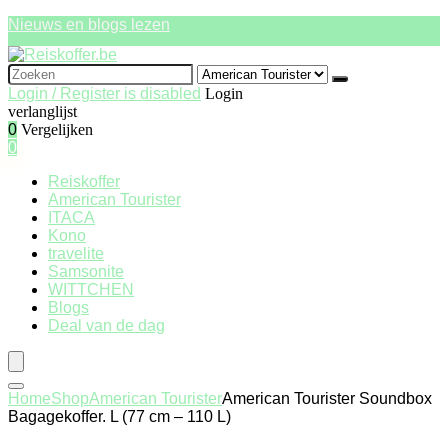
Nieuws en blogs lezen
Search
for:
Login / Register is disabled
Login
verlanglijst
0
Vergelijken
0
Reiskoffer
American Tourister
ITACA
Kono
travelite
Samsonite
WITTCHEN
Blogs
Deal van de dag
Home
Shop
American Tourister
American Tourister Soundbox
Bagagekoffer. L (77 cm – 110 L)