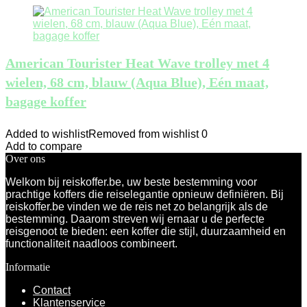
American Tourister Heat Wave trolley met 4
wielen, 68 cm, blauw (Aqua Blue), Eén maat,
bagage koffer
Added to wishlist
Removed from wishlist
0
Add to compare
Over ons
Welkom bij reiskoffer.be, uw beste bestemming voor
prachtige koffers die reiselegantie opnieuw definiëren. Bij
reiskoffer.be vinden we de reis net zo belangrijk als de
bestemming. Daarom streven wij ernaar u de perfecte
reisgenoot te bieden: een koffer die stijl, duurzaamheid en
functionaliteit naadloos combineert.
Informatie
Contact
Klantenservice