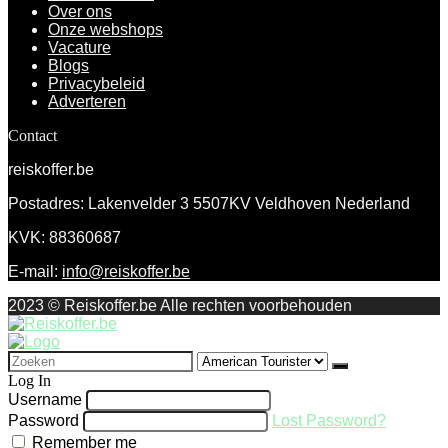
Over ons
Onze webshops
Vacature
Blogs
Privacybeleid
Adverteren
Contact
reiskoffer.be
Postadres: Lakenvelder 3 5507KV Veldhoven Nederland
KVK: 88360687
E-mail:
info@reiskoffer.be
2023 © Reiskoffer.be Alle rechten voorbehouden
Search
for:
Log In
Username
Password
Lost Password?
Remember me