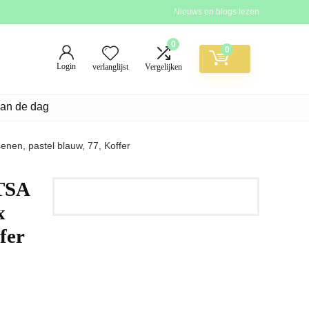
Nieuws en blogs lezen
0
0
Login
verlanglijst
Vergelijken
van de dag
nen, pastel blauw, 77, Koffer
 TSA
x
fer