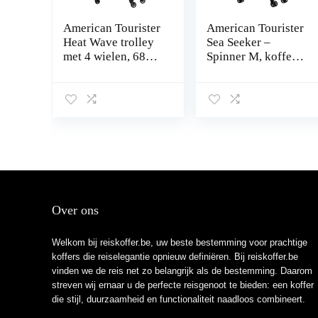
American Tourister
American Tourister
Heat Wave trolley
Sea Seeker –
met 4 wielen, 68
Spinner M, koffer,
cm, blauw (Aqua
68 cm, 61 L, groen
Blue), Eén maat,
(Aqua Green),
bagage koffer
groen (Aqua
Green)., M (68 cm
– 61 L), Koffer en
trolleys
Over ons
Welkom bij reiskoffer.be, uw beste bestemming voor prachtige
koffers die reiselegantie opnieuw definiëren. Bij reiskoffer.be
vinden we de reis net zo belangrijk als de bestemming. Daarom
streven wij ernaar u de perfecte reisgenoot te bieden: een koffer
die stijl, duurzaamheid en functionaliteit naadloos combineert.