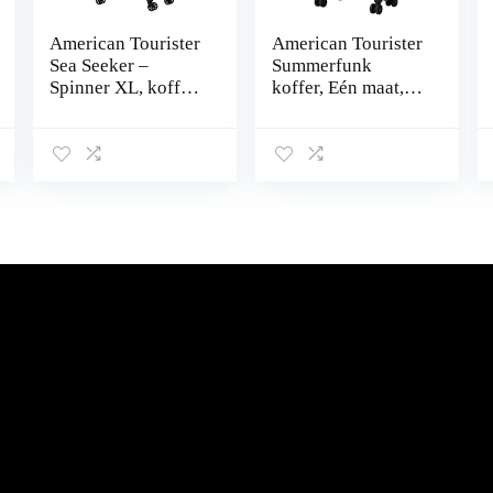
American Tourister
American Tourister
Sea Seeker –
Summerfunk
Spinner XL, koffer,
koffer, Eén maat,
80 cm, 92,5 L, grijs
Koffer
(Charcoal Grey),
grijs (Charcoal
Grey), XL (80 cm –
92.5 L), Koffer en
trolleys