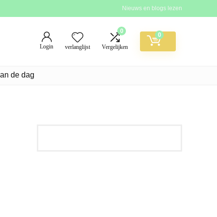
Nieuws en blogs lezen
0
0
Login
verlanglijst
Vergelijken
van de dag