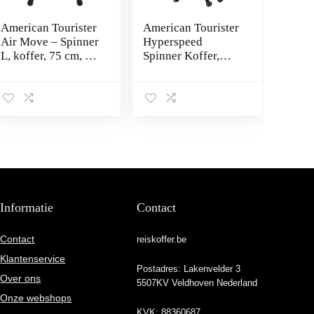
American Tourister
American Tourister
Air Move – Spinner
Hyperspeed
L, koffer, 75 cm, 93
Spinner Koffer,
L, blauw (Midnight
blauw (Combat
Navy), blauw
Navy), Spinner L,
(midnight navy), L
Spinner L
(75 cm – 93 L),
Koffer
Informatie
Contact
Contact
reiskoffer.be
Klantenservice
Postadres: Lakenvelder 3
Over ons
5507KV Veldhoven Nederland
Onze webshops
KVK: 88360687