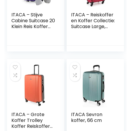
ITACA – Stijve
ITACA – Reiskoffer
Cabine Suitcase 20
en Koffer Collectie:
Klein Reis Koffer
Suitcase Large,
met Wielen – EVA
Koffer Medium
Hand Koffer
Outlet,
55x40x20 met
Handbagage
Telescoopsteel –
Koffer, Koffer 70
Lichtgewicht Cabin
cm 701060,
Max Hanbagage
Granaat
Luggage met TSA-
cijferslot T71950B,
Paars
ITACA – Grote
ITACA Sevron
Koffer Trolley
koffer, 66 cm
Koffer Reiskoffer