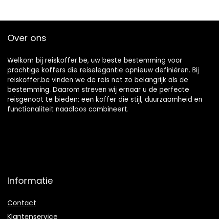
Luggage met TSA-
Luggage met TSA-
cijferslot – Carry
cijferslot T71950
on Suitcase in,
Over ons
Veren
Welkom bij reiskoffer.be, uw beste bestemming voor
prachtige koffers die reiselegantie opnieuw definiëren. Bij
reiskoffer.be vinden we de reis net zo belangrijk als de
bestemming. Daarom streven wij ernaar u de perfecte
reisgenoot te bieden: een koffer die stijl, duurzaamheid en
functionaliteit naadloos combineert.
Informatie
Contact
Klantenservice