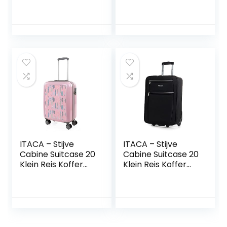
van ITACA. Koffer
Groot Trolley 4
Wielen
Combinatieslot.
Reiskoffer Groot
ABS harde schaal
71170, Koraal-
antraciet
ITACA – Stijve
ITACA – Stijve
Cabine Suitcase 20
Cabine Suitcase 20
Klein Reis Koffer
Klein Reis Koffer
met Wielen – PC
met Wielen – EVA
Hand Koffer
Hand Koffer
55x40x20 met
55x40x20 met
Telescoopsteel –
Telescoopsteel –
Lichtgewicht Cabin
Lichtgewicht Cabin
Max Hanbagage
Max Hanbagage