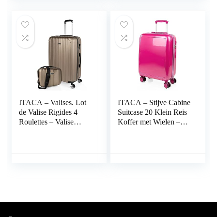
Max Hanbagage
Luggage met TSA-
cijferslot T71950B,
Paars
ITACA – Valises. Lot
ITACA – Stijve Cabine
de Valise Rigides 4
Suitcase 20 Klein Reis
Roulettes – Valise
Koffer met Wielen –
Grande Taille, Valise
PC Hand Koffer
soute Avion, Bagages
55x40x20 met
pour
Telescoopsteel –
Voyages.Ensemble
Lichtgewicht Cabin
Valise Voyage.
Max Hanbagage
Verrouillage à
Luggage met TSA-
Combinaison T71516B
cijferslot – Carry on
Suitcase i, Fuchsia