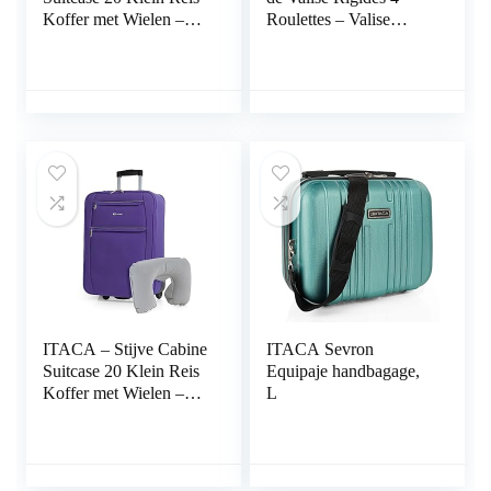
Koffer met Wielen –
Roulettes – Valise
EVA Hand Koffer
Grande Taille, Valise
55x40x20 met
soute Avion, Bagages
Telescoopsteel –
pour
Lichtgewicht Cabin
Voyages.Ensemble
Max Hanbagage
Valise Voyage.
Luggage met TSA-
Verrouillage à
cijferslot 701050,
Combinaison 71117,
Antraciet
Blauw-Antraciet
ITACA – Stijve Cabine
ITACA Sevron
Suitcase 20 Klein Reis
Equipaje handbagage,
Koffer met Wielen –
L
EVA Hand Koffer
55x40x20 met
Telescoopsteel –
Lichtgewicht Cabin