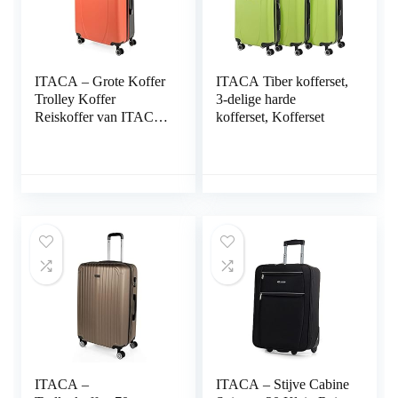
ITACA – Grote Koffer
ITACA Tiber kofferset,
Trolley Koffer
3-delige harde
Reiskoffer van ITACA.
kofferset, Kofferset
Koffer Groot Trolley 4
Wielen Combinatieslot.
Reiskoffer Groot ABS
harde schaal 71170,
Koraal-antraciet
ITACA –
ITACA – Stijve Cabine