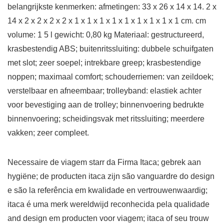
belangrijkste kenmerken: afmetingen: 33 x 26 x 14 x 14. 2 x
14 x 2 x 2 x 2 x 2 x 1 x 1 x 1 x 1 x 1 x 1 x 1 x 1 x 1 cm. cm
volume: 1 5 l gewicht: 0,80 kg Materiaal: gestructureerd,
krasbestendig ABS; buitenritssluiting: dubbele schuifgaten
met slot; zeer soepel; intrekbare greep; krasbestendige
noppen; maximaal comfort; schouderriemen: van zeildoek;
verstelbaar en afneembaar; trolleyband: elastiek achter
voor bevestiging aan de trolley; binnenvoering bedrukte
binnenvoering; scheidingsvak met ritssluiting; meerdere
vakken; zeer compleet.
Necessaire de viagem starr da Firma Itaca; gebrek aan
hygiëne; de producten itaca zijn são vanguardre do design
e são la referência em kwalidade en vertrouwenwaardig;
itaca é uma merk wereldwijd reconhecida pela qualidade
and design em producten voor viagem; itaca of seu trouw