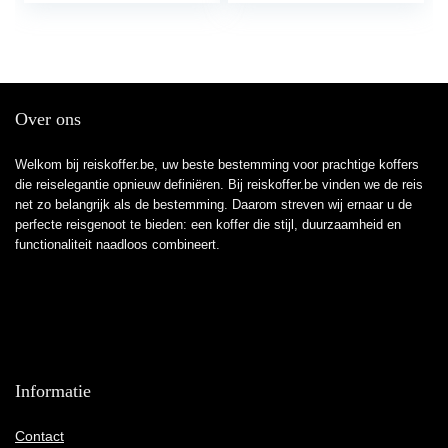
Max Hanbagage
Max Hanbagage
Luggage met TSA-
Luggage met TSA-
cijferslot – Carry on
cijferslot 701050,
Suitcase in, Veren
Antraciet
Over ons
Welkom bij reiskoffer.be, uw beste bestemming voor prachtige koffers
die reiselegantie opnieuw definiëren. Bij reiskoffer.be vinden we de reis
net zo belangrijk als de bestemming. Daarom streven wij ernaar u de
perfecte reisgenoot te bieden: een koffer die stijl, duurzaamheid en
functionaliteit naadloos combineert.
Informatie
Contact