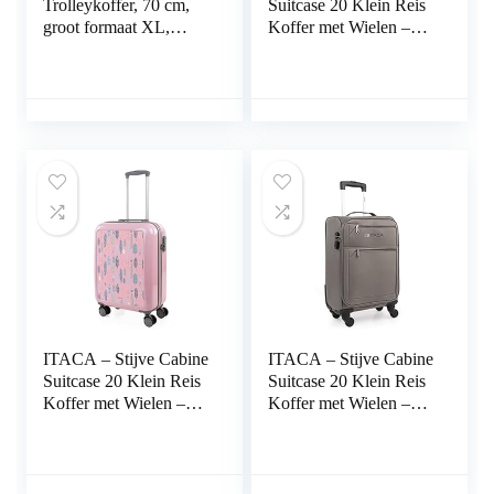
Trolleykoffer, 70 cm,
Suitcase 20 Klein Reis
groot formaat XL,
Koffer met Wielen –
ABS. Stijf, bestendig,
EVA Hand Koffer
robuust en licht. Grote
55x40x20 met
capaciteit.
Telescoopsteel –
Telescopische
Lichtgewicht Cabin
handgreep, 2 intrekbare
Max Hanbagage
handgrepen, 4 wielen
Luggage met TSA-
T71570, Color
cijferslot T71950
ITACA – Stijve Cabine
ITACA – Stijve Cabine
Suitcase 20 Klein Reis
Suitcase 20 Klein Reis
Koffer met Wielen –
Koffer met Wielen –
PC Hand Koffer
EVA Hand Koffer
55x40x20 met
55x40x20 met
Telescoopsteel –
Telescoopsteel –
Lichtgewicht Cabin
Lichtgewicht Cabin