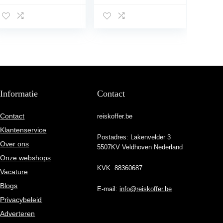
Spinner Wielen
Verticale Strip
Trolley Koffer
Reistrolley Koffer
55x40x22cm
in Begie (28-inch)
Informatie
Contact
Contact
reiskoffer.be
Klantenservice
Postadres: Lakenvelder 3
Over ons
5507KV Veldhoven Nederland
Onze webshops
KVK: 88360687
Vacature
Blogs
E-mail:
info@reiskoffer.be
Privacybeleid
Adverteren