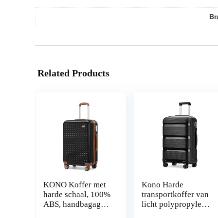
Br
Related Products
KONO Koffer met
Kono Harde
harde schaal, 100%
transportkoffer van
ABS, handbagage,
licht polypropyleen
koffer met 8
met 4 wielen met