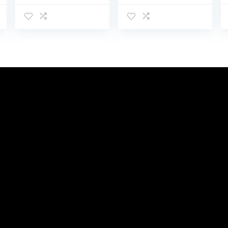
Schaal ABS
Spinner Wielen
Reistrolley Koffers
Reizen Carry On
Handbagage 20
inch met Beauty
Case (Geel)