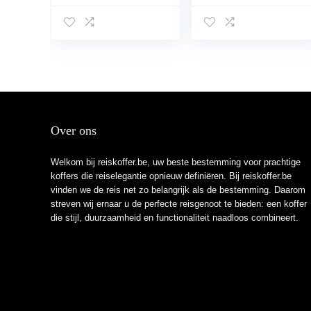
spinnerwielen,
geïntegreerd TSA-
rolkoffer, 67 x 44 x
slot
27 cm, TSA-slot,
zwart, zwart 1,
Large, hardcase
koffer
Over ons
Welkom bij reiskoffer.be, uw beste bestemming voor prachtige
koffers die reiselegantie opnieuw definiëren. Bij reiskoffer.be
vinden we de reis net zo belangrijk als de bestemming. Daarom
streven wij ernaar u de perfecte reisgenoot te bieden: een koffer
die stijl, duurzaamheid en functionaliteit naadloos combineert.