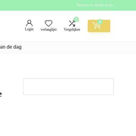
Nieuws en blogs lezen
0
0
Login
verlanglijst
Vergelijken
van de dag
e