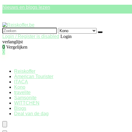
Nieuws en blogs lezen
Search
for:
Login / Register is disabled
Login
verlanglijst
0
Vergelijken
0
Reiskoffer
American Tourister
ITACA
Kono
travelite
Samsonite
WITTCHEN
Blogs
Deal van de dag