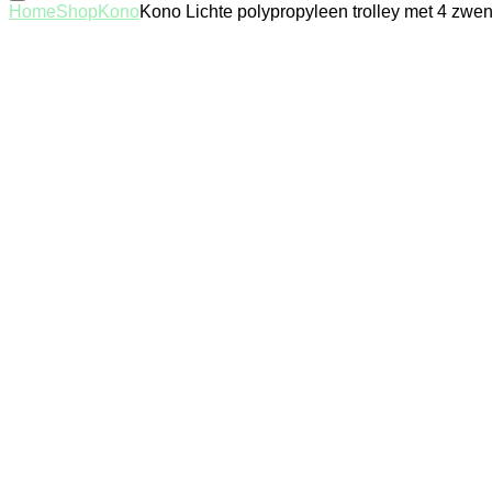
Home
Shop
Kono
Kono Lichte polypropyleen trolley met 4 zwe