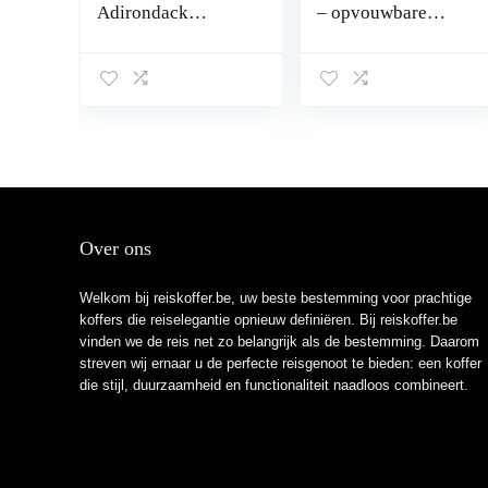
Adirondack
– opvouwbare
Ottoman
regenhoes
LITEBEAM M
(66cm – 24 L),
Climbing Ivy
Over ons
Welkom bij reiskoffer.be, uw beste bestemming voor prachtige
koffers die reiselegantie opnieuw definiëren. Bij reiskoffer.be
vinden we de reis net zo belangrijk als de bestemming. Daarom
streven wij ernaar u de perfecte reisgenoot te bieden: een koffer
die stijl, duurzaamheid en functionaliteit naadloos combineert.