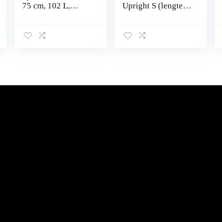
75 cm, 102 L,
Upright S (lengte:
blauw (Petrol
40 cm),
Blue), blauw
uitbreidbare
(Petrol Blue), L (75
handbagage, 55
cm – 102 L),
cm, 48,5/57 L,
Bagage koffer
blauw (Eco Blue)