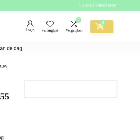
Nieuws en blogs lezen
0
0
Login
verlanglijst
Vergelijken
van de dag
lauw
 55
ng