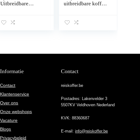
Uitbreidbare
uitbreidbare koffer,
Koffer, 75 Cm, 121
66 cm, 67/73 L,
L, Zwart
geel (Golden
Yellow), geel
(Golden Yellow),
Spinner M (66 cm –
67/73 L), Koffer en
trolleys
Informatie
Contact
Contact
reiskoffer.be
Klantenservice
Postadres: Lakenvelder 3
Over ons
5507KV Veldhoven Nederland
Onze webshops
KVK: 88360687
Vacature
Blogs
E-mail:
info@reiskoffer.be
Privacybeleid