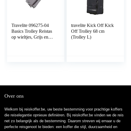
Travelite 096275-04
travelite Kick Off Kick
Basics Trolley Reistas
Off Trolley 68 cm
op wieltjes, Grijs en
(Trolley L)
Groen
Over ons
Welkom bij reiskoffer.be, uw beste bestemming voor prachtige koffers
die reiselegantie opnieuw definiëren. Bij reiskoffer.be vinden we de reis
net zo belangrijk als de bestemming. Daarom streven wij ernaar u de
perfecte reisgenoot te bieden: een koffer die stijl, duurzaamheid en