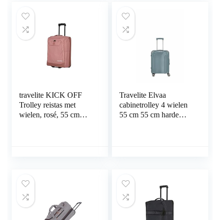
travelite KICK OFF
Travelite Elvaa
Trolley reistas met
cabinetrolley 4 wielen
wielen, rosé, 55 cm
55 cm 55 cm harde
(Trolley S), Kick Off
schaal 41 l blauwgrijs,
blauw, 55 cm