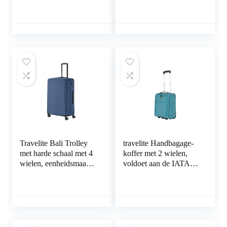
Travelite Bali Trolley
travelite Handbagage-
met harde schaal met 4
koffer met 2 wielen,
wielen, eenheidsmaat,
voldoet aan de IATA-
blauw, Eén maat,
eisen voor handbagage,
Harde trolley met 4
bagageserie Cabin
wielen
Underseat: compacte
zachte trolley, 43 cm,
28 liter, petrol, Zachte
trolley met 2 wielen