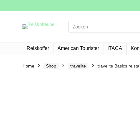
Search
for:
Reiskoffer
American Tourister
ITACA
Kon
Home
Shop
travelite
travelite Basics reis