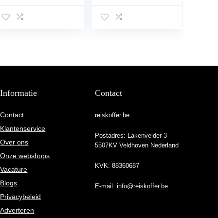
102 liter,
72 liter, roze, roze,
blauwgrijs, blauw,
66 cm
76 cm
Informatie
Contact
Contact
reiskoffer.be
Klantenservice
Postadres: Lakenvelder 3
Over ons
5507KV Veldhoven Nederland
Onze webshops
KVK: 88360687
Vacature
Blogs
E-mail:
info@reiskoffer.be
Privacybeleid
Adverteren