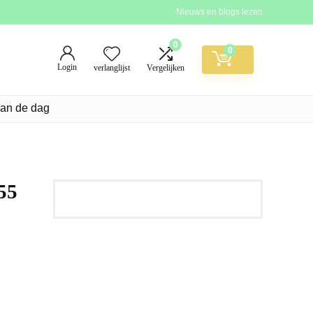
Nieuws en blogs lezen
0
0
Login
verlanglijst
Vergelijken
van de dag
 55