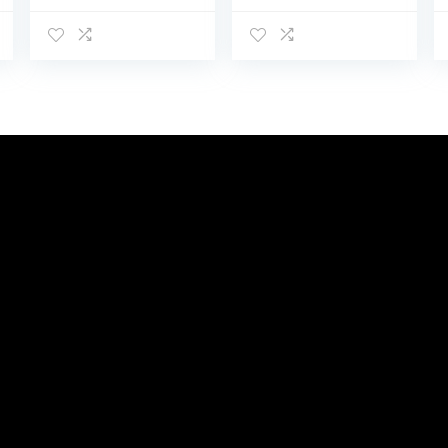
eenheidsmaat,
groen, Eén maat,
Harde trolley met 4
wielen