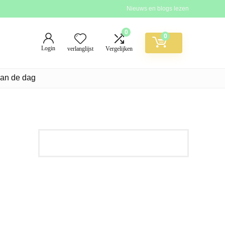
Nieuws en blogs lezen
0
0
Login
verlanglijst
Vergelijken
van de dag