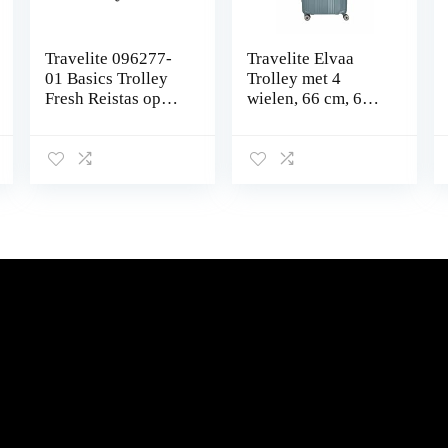
Travelite 096277-
Travelite Elvaa
01 Basics Trolley
Trolley met 4
Fresh Reistas op
wielen, 66 cm, 66
Wielen, 71 cm,
cm, harde schaal,
Zwart
72 liter, blauwgrijs,
blauw, 66 cm