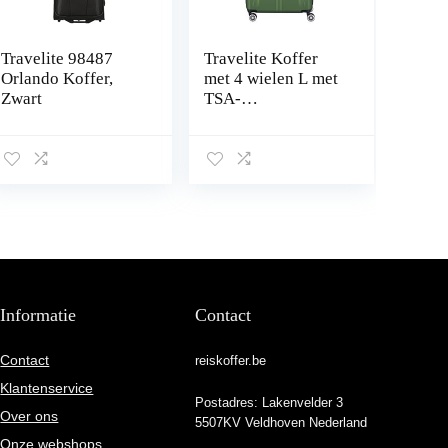
Travelite 98487
Travelite Koffer
Orlando Koffer,
met 4 wielen L met
Zwart
TSA-
slot+uitbreidingsvo
uw, bagageserie
CITY: robuuste
hardshell trolley
met krasbestendig
oppervlak, 073049-
80, 77 cm, 113 liter
(uitbreidbaar tot
124 L), groen
Informatie
Contact
Contact
reiskoffer.be
Klantenservice
Postadres: Lakenvelder 3
Over ons
5507KV Veldhoven Nederland
Onze webshops