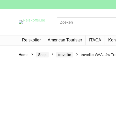
Search
for:
Reiskoffer
American Tourister
ITACA
Kon
Home
Shop
travelite
travelite WAAL 4w Trol