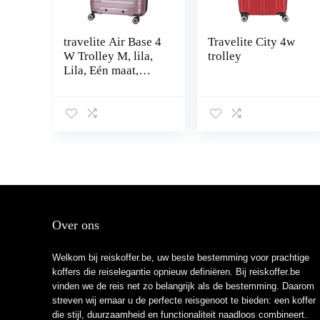
travelite Air Base 4
Travelite City 4w
W Trolley M, lila,
trolley
Lila, Eén maat,
koffer
Over ons
Welkom bij reiskoffer.be, uw beste bestemming voor prachtige
koffers die reiselegantie opnieuw definiëren. Bij reiskoffer.be
vinden we de reis net zo belangrijk als de bestemming. Daarom
streven wij ernaar u de perfecte reisgenoot te bieden: een koffer
die stijl, duurzaamheid en functionaliteit naadloos combineert.