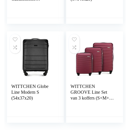
Handbagage Kleine
Koffer ABS Vier
zwenkwielen
Telescopische
handgreep Cijferslot
Maat S Grijs
WITTCHEN Globe
WITTCHEN
Line Modern S
GROOVE Line Set
(54x37x20)
van 3 koffers (S+M+L)
ABS Vier
zwenkwielen
Telescopische
handgreep Cijferslot
Bordeauxrood