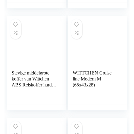
zwenkwielen
Telescopische
handgreep Cijferslot
Maat S Wit
Stevige middelgrote
WITTCHEN Cruise
koffer van Wittchen
line Modern M
ABS Reiskoffer harde
(65x43x28)
schaal trolley 4 wielen
cijferslot Rood