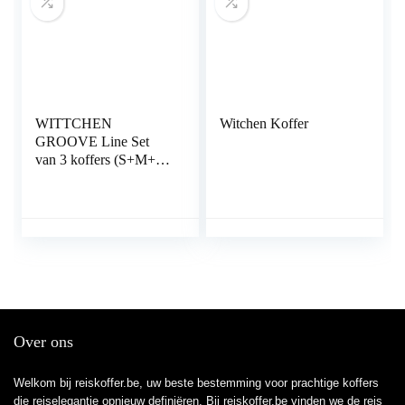
WITTCHEN
Witchen Koffer
GROOVE Line Set
van 3 koffers (S+M+L)
ABS Vier
zwenkwielen
Telescopische
handgreep Cijferslot
Grijs
Over ons
Welkom bij reiskoffer.be, uw beste bestemming voor prachtige koffers
die reiselegantie opnieuw definiëren. Bij reiskoffer.be vinden we de reis