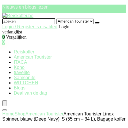
Nieuws en blogs lezen
Search
for:
Login / Register is disabled
Login
verlanglijst
0
Vergelijken
0
Reiskoffer
American Tourister
ITACA
Kono
travelite
Samsonite
WITTCHEN
Blogs
Deal van de dag
Home
Shop
American Tourister
American Tourister Linex
Spinner, blauw (Deep Navy), S (55 cm – 34 L), Bagage koffer