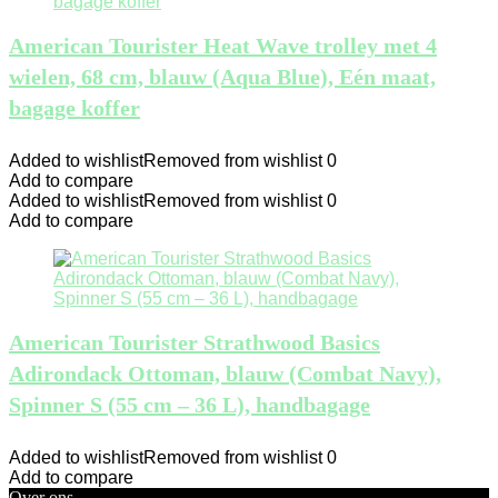
American Tourister Heat Wave trolley met 4
wielen, 68 cm, blauw (Aqua Blue), Eén maat,
bagage koffer
Added to wishlist
Removed from wishlist
0
Add to compare
Added to wishlist
Removed from wishlist
0
Add to compare
American Tourister Strathwood Basics
Adirondack Ottoman, blauw (Combat Navy),
Spinner S (55 cm – 36 L), handbagage
Added to wishlist
Removed from wishlist
0
Add to compare
Over ons