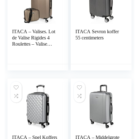
ITACA – Valises. Lot
ITACA Sevron koffer
de Valise Rigides 4
55 centimeters
Roulettes – Valise
Grande Taille, Valise
soute Avion, Bagages
pour
Voyages.Ensemble
Valise Voyage.
Verrouillage à
Combinaison T71516B
ITACA – Spel Koffers
ITACA – Middelgrote