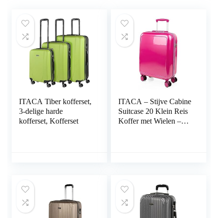
ITACA Tiber kofferset,
ITACA – Stijve Cabine
3-delige harde
Suitcase 20 Klein Reis
kofferset, Kofferset
Koffer met Wielen –
PC Hand Koffer
55x40x20 met
Telescoopsteel –
Lichtgewicht Cabin
Max Hanbagage
Luggage met TSA-
cijferslot – Carry on
Suitcase i, Fuchsia