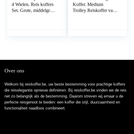
4 Wielen. Reis koffers
Koffer. Medium
Set. Grote, middelgrote
Trolley Reiskoffer van
koffer en cabinekoffer.
ITACA. Lichtgewicht
Reis koffers Spel.
ABS Harde Schaal 4
Robuust en
Wielen Cijferslot
lichtgewicht ABS met
71160, Zilver
slot TSA 771700
Over ons
Welkom bij reiskoffer.be, uw beste bestemming voor prachtige koffers
die reiselegantie opnieuw definiëren. Bij reiskoffer.be vinden we de reis
net zo belangrijk als de bestemming. Daarom streven wij ernaar u de
perfecte reisgenoot te bieden: een koffer die stijl, duurzaamheid en
functionaliteit naadloos combineert.