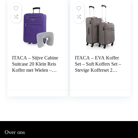
Luggage met TSA-
cijferslot 701050,
Antraciet
ITACA – Stijve Cabine
ITACA – EVA Koffer
Suitcase 20 Klein Reis
Set – Soft Koffers Set –
Koffer met Wielen –
Stevige Kofferset 2
EVA Hand Koffer
Stuks – Suitcase Set.
55x40x20 met
Set van 2 Trolley
Telescoopsteel –
Koffers (Handbagage
Lichtgewicht Cabin
Koffer en Middelgrote
Max Hanbagage
Koffer). Trolleys
Luggage met TSA-
Kofferset Delige,
cijferslot T71950B,
Antraciet
Paars
Over ons