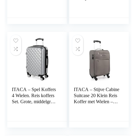
EVA Hand Koffer
ITACA. Lichtgewicht
55x40x20 met
ABS Harde Schaal 4
Telescoopsteel –
Wielen Cijferslot
Lichtgewicht Cabin
71160, Antraciet
Max Hanbagage
Luggage met TSA-
cijferslot T71950
ITACA – Spel Koffers
ITACA – Stijve Cabine
4 Wielen. Reis koffers
Suitcase 20 Klein Reis
Set. Grote, middelgrote
Koffer met Wielen –
koffer en cabinekoffer.
EVA Hand Koffer
Reis koffers Spel.
55x40x20 met
Robuust en
Telescoopsteel –
lichtgewicht ABS met
Lichtgewicht Cabin
slot TSA 771700
Max Hanbagage