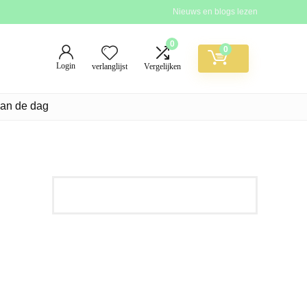
Nieuws en blogs lezen
0
0
Login
verlanglijst
Vergelijken
van de dag