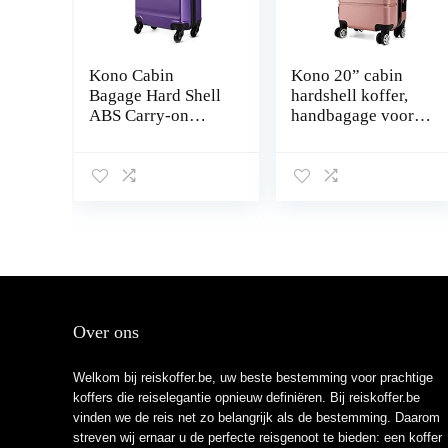
Kono Cabin
Kono 20” cabin
Bagage Hard Shell
hardshell koffer,
ABS Carry-on
handbagage voor
Koffer met 4
op reis, ABS
Spinner wielen en
duurzaam en
Dial Combinatie
lichtgewicht, met
Lock (Paars)
vier stille wielen en
cijferslot, 33L,
55x38x22cm (Rose
goud)
Over ons
Welkom bij reiskoffer.be, uw beste bestemming voor prachtige
koffers die reiselegantie opnieuw definiëren. Bij reiskoffer.be
vinden we de reis net zo belangrijk als de bestemming. Daarom
streven wij ernaar u de perfecte reisgenoot te bieden: een koffer