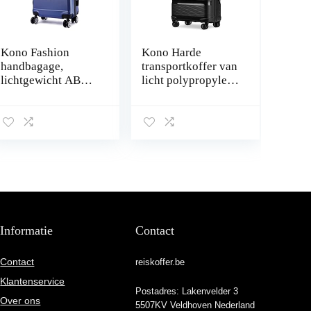
Kono Fashion
Kono Harde
handbagage,
transportkoffer van
lichtgewicht ABS
licht polypropyleen
trolley met harde
met 4 wielen met
wand, reiskoffer,
geïntegreerd TSA-
Marine, 28″
slot
Informatie
Contact
Contact
reiskoffer.be
Klantenservice
Postadres: Lakenvelder 3
Over ons
5507KV Veldhoven Nederland