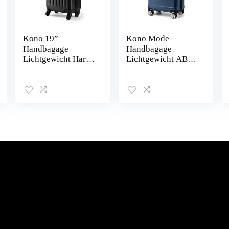
Kono 19”
Kono Mode
Handbagage
Handbagage
Lichtgewicht Harde
Lichtgewicht ABS
Koffer ABS 4 Wiel
Hard Shell Trolley
Spinner Koffer
Reiskoffer,
marineblauw,
EasyJet Underseat
Cabin