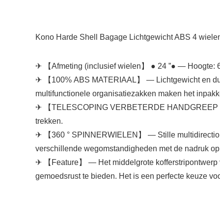
Kono Harde Shell Bagage Lichtgewicht ABS 4 wielen 
✈ 【Afmeting (inclusief wielen】 ● 24 ”● — Hoogte: 65
✈ 【100% ABS MATERIAAL】 — Lichtgewicht en duurzam
multifunctionele organisatiezakken maken het inpakk
✈ 【TELESCOPING VERBETERDE HANDGREEP & COMB
trekken.
✈ 【360 ° SPINNERWIELEN】 — Stille multidirectionele
verschillende wegomstandigheden met de nadruk op 
✈ 【Feature】 — Het middelgrote kofferstripontwerp van
gemoedsrust te bieden. Het is een perfecte keuze voo