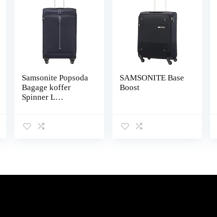
Samsonite Popsoda
SAMSONITE Base
Bagage koffer
Boost
Spinner L
erweiterbar (78 cm
– 112.5 L)