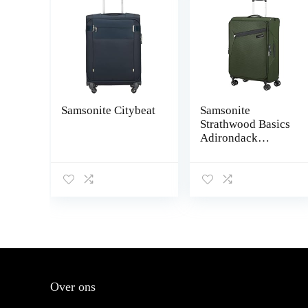
Samsonite Citybeat
Samsonite
Strathwood Basics
Adirondack
Ottoman
LITEBEAM M
(66cm – 24 L),
Climbing Ivy
Over ons