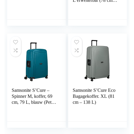
L erweiterbar (78 cm –
112.5 L)
Samsonite S’Cure –
Samsonite S’Cure Eco
Spinner M, koffer, 69
Bagagekoffer. XL (81
cm, 79 L, blauw (Petrol
cm – 138 L)
Blue), blauw (Petrol
Blue), M (69 cm – 79
L), Bagage koffer