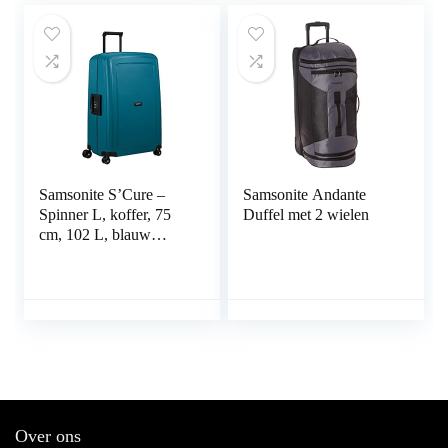
Samsonite S’Cure –
Samsonite Andante
Spinner L, koffer, 75
Duffel met 2 wielen
cm, 102 L, blauw
(Petrol Blue), blauw
(Petrol Blue), L (75 cm
– 102 L), Bagage
koffer
Over ons