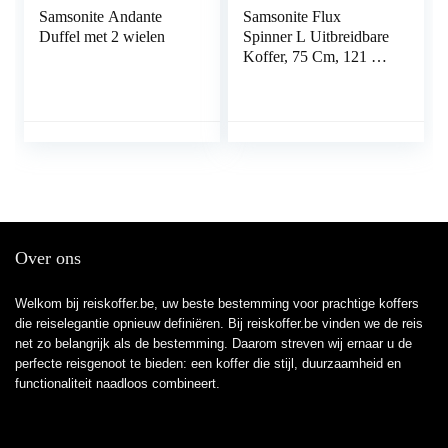
Samsonite Andante
Samsonite Flux
Duffel met 2 wielen
Spinner L Uitbreidbare
Koffer, 75 Cm, 121 L,
Zwart
Over ons
Welkom bij reiskoffer.be, uw beste bestemming voor prachtige koffers
die reiselegantie opnieuw definiëren. Bij reiskoffer.be vinden we de reis
net zo belangrijk als de bestemming. Daarom streven wij ernaar u de
perfecte reisgenoot te bieden: een koffer die stijl, duurzaamheid en
functionaliteit naadloos combineert.