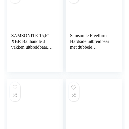
SAMSONITE 15,6”
Samsonite Freeform
XBR Bailhandle 3-
Hardside uitbreidbaar
vakken uitbreidbaar,
met dubbele
zwart, 47 cm, zwart, 47
spinnerwielen
cm, Koffer