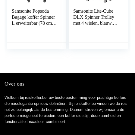
Samsonite Popsoda
Samsonite Lite-Cube
Bagage koffer Spinner
DLX Spinner Trolley
L erweiterbar (78 cm –
met 4 wielen, blauw,
112.5 L)
X-Large, Bagage
koffer
Over ons
Welkom bij reiskoffer.be, uw beste bestemming voor prachtige koffers
die reiselegantie opnieuw definiëren. Bij reiskoffer.be vinden we de reis
net zo belangrijk als de bestemming. Daarom streven wij ernaar u de
perfecte reisgenoot te bieden: een koffer die stijl, duurzaamheid en
functionaliteit naadloos combineert.