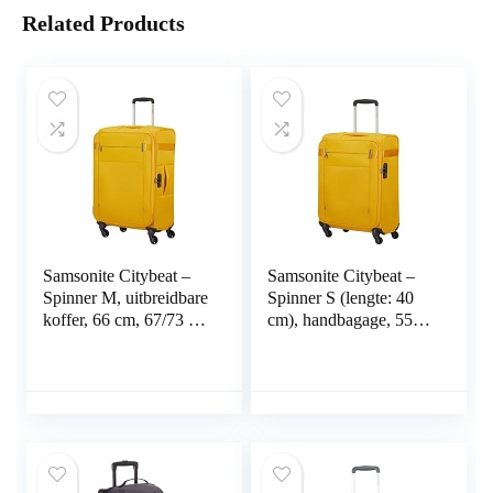
Related Products
Samsonite Citybeat –
Samsonite Citybeat –
Spinner M, uitbreidbare
Spinner S (lengte: 40
koffer, 66 cm, 67/73 L,
cm), handbagage, 55
geel (Golden Yellow),
cm, 42 L, geel (Golden
geel (Golden Yellow),
Yellow), geel (Golden
Spinner M (66 cm –
Yellow), Spinner S (55
67/73 L), Koffer en
cm – 42 L),
trolleys
handbagage