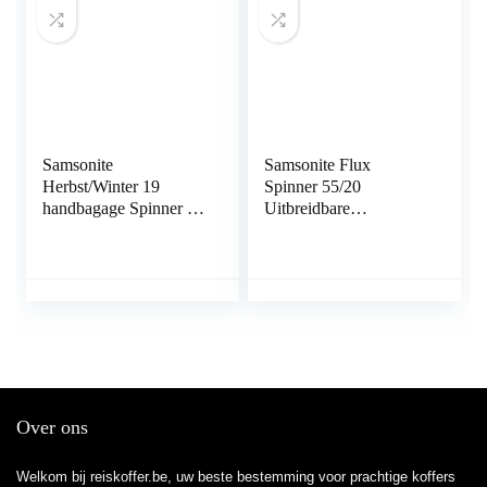
Samsonite
Samsonite Flux
Herbst/Winter 19
Spinner 55/20
handbagage Spinner S
Uitbreidbare
(55 cm – 35 L)
handbagage, rood
(red), S (55 cm-44L),
Koffer
Over ons
Welkom bij reiskoffer.be, uw beste bestemming voor prachtige koffers