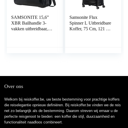
SAMSONITE 15,6”
Samsonite Flux
XBR Bailhandle 3-
Spinner L Uitbreidbare
vakken uitbreidbaar,
Koffer, 75 Cm, 121 L,
zwart, 47 cm, zwart, 47
Zwart
cm, Koffer
Over ons
Welkom bij reiskoffer.be, uw beste bestemming voor prachtige koffers
die reiselegantie opnieuw definiëren. Bij reiskoffer.be vinden we de reis
net zo belangrijk als de bestemming. Daarom streven wij ernaar u de
perfecte reisgenoot te bieden: een koffer die stijl, duurzaamheid en
functionaliteit naadloos combineert.