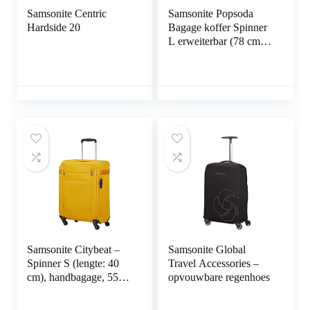
Samsonite Centric
Samsonite Popsoda
Hardside 20
Bagage koffer Spinner
L erweiterbar (78 cm –
112.5 L)
Samsonite Citybeat –
Samsonite Global
Spinner S (lengte: 40
Travel Accessories –
cm), handbagage, 55
opvouwbare regenhoes
cm, 42 L, geel (Golden
Yellow), geel (Golden