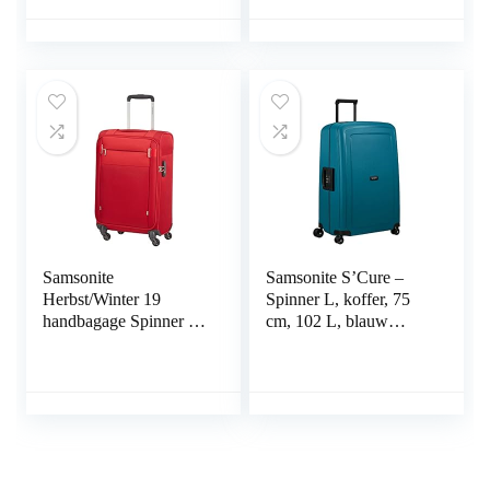
Yellow), Spinner S (55
cm – 42 L),
handbagage
Samsonite
Samsonite S’Cure –
Herbst/Winter 19
Spinner L, koffer, 75
handbagage Spinner S
cm, 102 L, blauw
(55 cm – 35 L)
(Petrol Blue), blauw
(Petrol Blue), L (75 cm
– 102 L), Bagage
koffer