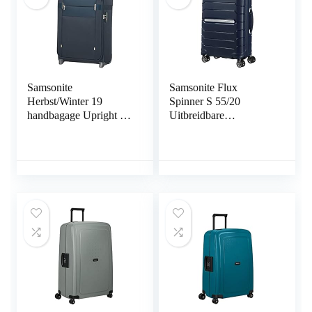
Samsonite
Samsonite Flux
Herbst/Winter 19
Spinner S 55/20
handbagage Upright S
Uitbreidbare
(55 cm – 42 L)
Handbagage Koffer, 55
Cm, 44 L,
Donkerblauw