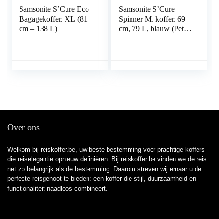
Samsonite S’Cure Eco
Samsonite S’Cure –
Bagagekoffer. XL (81
Spinner M, koffer, 69
cm – 138 L)
cm, 79 L, blauw (Petrol
Blue), blauw (Petrol
Blue), M (69 cm – 79
L), Bagage koffer
Over ons
Welkom bij reiskoffer.be, uw beste bestemming voor prachtige koffers
die reiselegantie opnieuw definiëren. Bij reiskoffer.be vinden we de reis
net zo belangrijk als de bestemming. Daarom streven wij ernaar u de
perfecte reisgenoot te bieden: een koffer die stijl, duurzaamheid en
functionaliteit naadloos combineert.