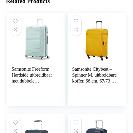
Related Products
Samsonite Freeform
Samsonite Citybeat –
Hardside uitbreidbaar
Spinner M, uitbreidbare
met dubbele
koffer, 66 cm, 67/73 L,
spinnerwielen
geel (Golden Yellow),
geel (Golden Yellow),
Spinner M (66 cm –
67/73 L), Koffer en
trolleys