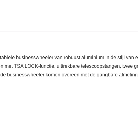
biele businesswheeler van robuust aluminium in de stijl van een
loten met TSA LOCK-functie, uittrekbare telescoopstangen, twee g
n de businesswheeler komen overeen met de gangbare afmeting