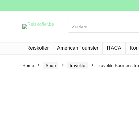
Search
for:
Reiskoffer
American Tourister
ITACA
Kon
Home
Shop
travelite
Travelite Business tr