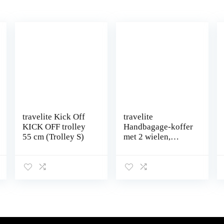
travelite Kick Off
travelite
KICK OFF trolley
Handbagage-koffer
55 cm (Trolley S)
met 2 wielen,
voldoet aan de
IATA-eisen voor
handbagage,
bagageserie Cabin
Underseat:
compacte zachte
trolley, 43 cm, 28
liter, petrol, Zachte