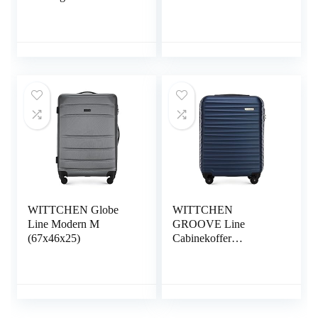
Middelgrote koffer
WITTCHEN Globe
WITTCHEN
Line Modern M
GROOVE Line
(67x46x25)
Cabinekoffer
Handbagage Kleine
Koffer ABS Vier
zwenkwielen
Telescopische
handgreep Cijferslot