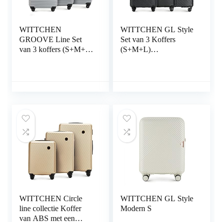
WITTCHEN
WITTCHEN GL Style
GROOVE Line Set
Set van 3 Koffers
van 3 koffers (S+M+L)
(S+M+L)
ABS Vier
Polycarbonaat Hard
zwenkwielen
Shell Trolley 4 Wielen
Telescopische
Combinatieslot TSA
handgreep Cijferslot
Zwart
Grijs
WITTCHEN Circle
WITTCHEN GL Style
line collectie Koffer
Modern S
van ABS met een