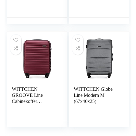
glinsterende textuur
Telescopische
handgreep Cijferslot 4
dubbele zwenkwielen
WITTCHEN
WITTCHEN Globe
GROOVE Line
Line Modern M
Cabinekoffer
(67x46x25)
Handbagage Kleine
Koffer ABS Vier
zwenkwielen
Telescopische
handgreep Cijferslot