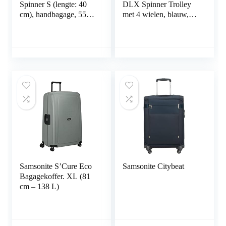
Spinner S (lengte: 40
DLX Spinner Trolley
cm), handbagage, 55
met 4 wielen, blauw,
cm, 42 L, geel (Golden
X-Large, Bagage
Yellow), geel (Golden
koffer
Yellow), Spinner S (55
cm – 42 L),
handbagage
Samsonite S’Cure Eco
Samsonite Citybeat
Bagagekoffer. XL (81
cm – 138 L)