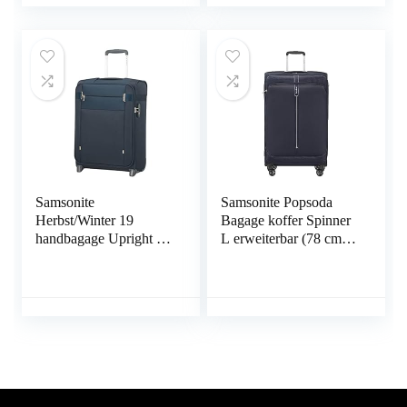
Samsonite
Samsonite Popsoda
Herbst/Winter 19
Bagage koffer Spinner
handbagage Upright S
L erweiterbar (78 cm –
(55 cm – 42 L)
112.5 L)