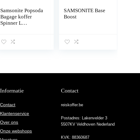
Samsonite Popsoda
SAMSONITE Base
Bagage koffer
Boost
Spinner L
erweiterbar (78 cm
– 112.5 L)
Informatie
Contact
Contact
reiskoffer.be
Klantenservice
Postadres: Lakenvelder 3
Over ons
5507KV Veldhoven Nederland
Onze webshops
KVK: 88360687
Vacature