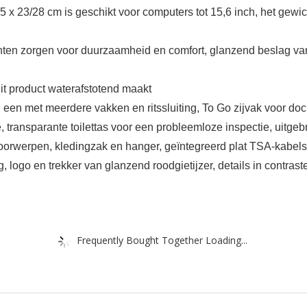
x 23/28 cm is geschikt voor computers tot 15,6 inch, het gewic
nten zorgen voor duurzaamheid en comfort, glanzend beslag van r
it product waterafstotend maakt
n een met meerdere vakken en ritssluiting, To Go zijvak voor do
, transparante toilettas voor een probleemloze inspectie, uitgeb
e voorwerpen, kledingzak en hanger, geïntegreerd plat TSA-kabel
g, logo en trekker van glanzend roodgietijzer, details in contr
Frequently Bought Together Loading...