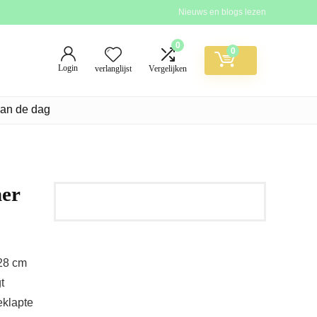
Nieuws en blogs lezen
0
0
Login
verlanglijst
Vergelijken
van de dag
er
/28 cm
t
eklapte