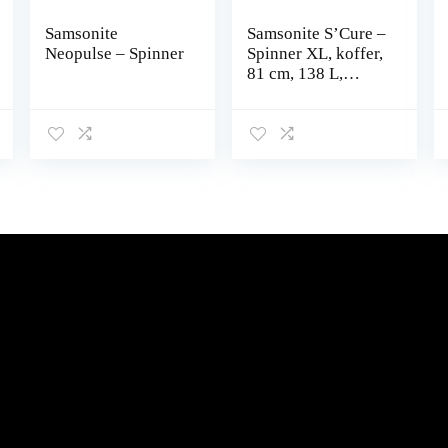
Samsonite
Samsonite S’Cure –
Neopulse – Spinner
Spinner XL, koffer,
81 cm, 138 L,
blauw (Petrol
Blue), blauw
(Petrol Blue), XL
(81 cm – 138 L),
Bagage koffer