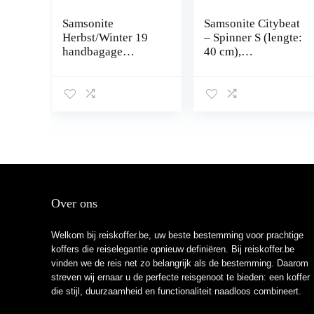
Samsonite
Samsonite Citybeat
Herbst/Winter 19
– Spinner S (lengte:
handbagage
40 cm),
Upright S (55 cm –
handbagage, 55
42 L)
cm, 42 L, geel
(Golden Yellow),
geel (Golden
Yellow), Spinner S
(55 cm – 42 L),
handbagage
Over ons
Welkom bij reiskoffer.be, uw beste bestemming voor prachtige
koffers die reiselegantie opnieuw definiëren. Bij reiskoffer.be
vinden we de reis net zo belangrijk als de bestemming. Daarom
streven wij ernaar u de perfecte reisgenoot te bieden: een koffer
die stijl, duurzaamheid en functionaliteit naadloos combineert.