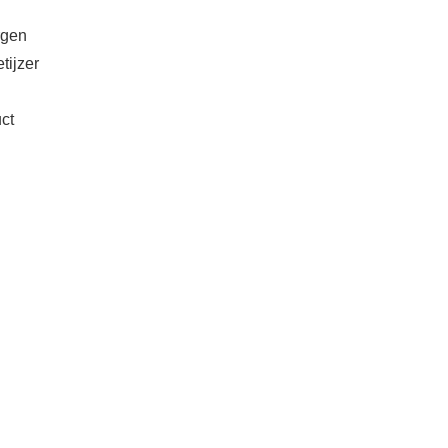
rgen
tijzer
ct