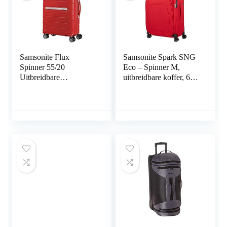
Samsonite Flux
Samsonite Spark SNG
Spinner 55/20
Eco – Spinner M,
Uitbreidbare
uitbreidbare koffer, 67
handbagage, rood
cm, 82/92 L, rood
(red), S (55 cm-44L),
(Fiery Red), Rood
Koffer
(Fiery Red), M (67 cm
– 82/92 L), Koffer en
trolleys