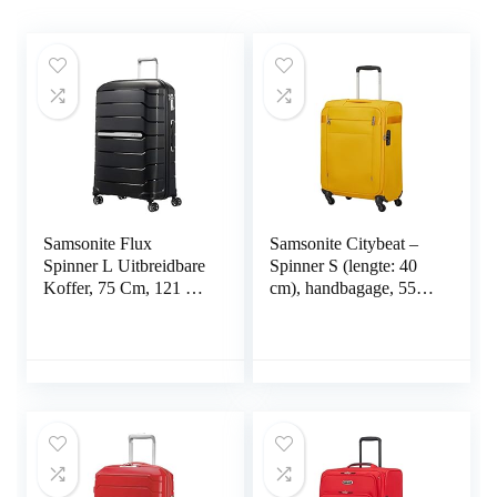
Samsonite Flux
Samsonite Citybeat –
Spinner L Uitbreidbare
Spinner S (lengte: 40
Koffer, 75 Cm, 121 L,
cm), handbagage, 55
Zwart
cm, 42 L, geel (Golden
Yellow), geel (Golden
Yellow), Spinner S (55
cm – 42 L),
handbagage