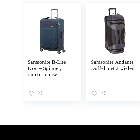
Samsonite B-Lite
Samsonite Andante
Icon – Spinner,
Duffel met 2 wielen
donkerblauw,
Spinner M (63 cm –
62 L), Koffer