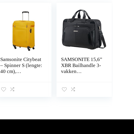
Samsonite Citybeat
SAMSONITE 15,6”
– Spinner S (lengte:
XBR Bailhandle 3-
40 cm),
vakken
handbagage, 55
uitbreidbaar, zwart,
cm, 42 L, geel
47 cm, zwart, 47
(Golden Yellow),
cm, Koffer
geel (Golden
Yellow), Spinner S
(55 cm – 42 L),
handbagage