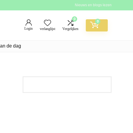
Nieuws en blogs lezen
0
0
Login
verlanglijst
Vergelijken
van de dag