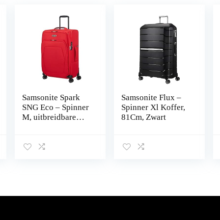
Samsonite Spark
Samsonite Flux –
SNG Eco – Spinner
Spinner Xl Koffer,
M, uitbreidbare
81Cm, Zwart
koffer, 67 cm,
82/92 L, rood
(Fiery Red), Rood
(Fiery Red), M (67
cm – 82/92 L),
Koffer en trolleys